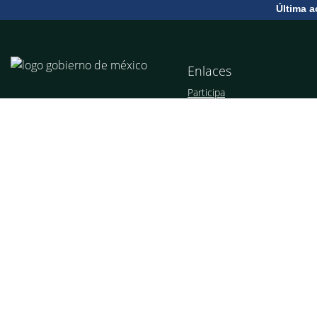
Última a
Enlaces
Participa
Publicaciones Oficiales
Marco Jurídico
Plataforma Nacional de
Transparencia