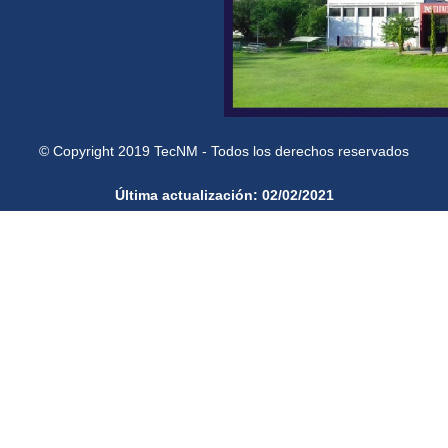
© Copyright 2019 TecNM - Todos los derechos reservados
Última actualización: 02/02/2021
¿Qué es gob.mx?
Es el portal único de trámites, in
ficiales
participación ciudadana.
Leer má
Portal de datos abiertos
ional de Transparencia
Declaración de accesibilidad
Aviso de privacidad integral
Aviso de privacidad simplificado
Términos y Condiciones