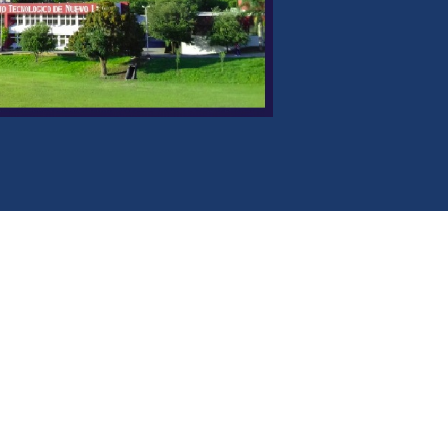
Denuncia contra servidores públicos
formación y
s