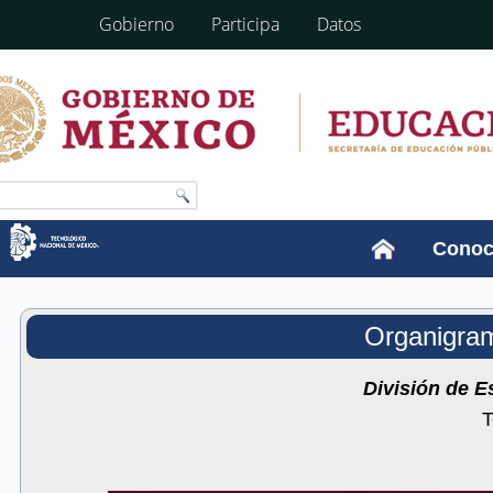
Gobierno
Participa
Datos
Conoc
Organigra
División de E
T